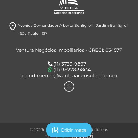
room
Avenida Comendador Alberto Bonfiglioli
- Jardim Bonfiglioli
- São Paulo
- SP
Ventura Negócios Imobiliários - CRECI: 034577
(11) 3733-9897
(11) 98278-9804
atendimento@venturaconsultoria.com
map_search
© 2026 - Ventura Negócios Imobiliários
Exibir mapa
Tecnologia