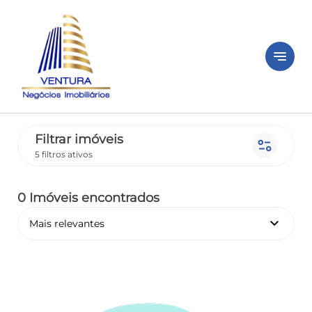
notes
Filtrar imóveis
page_info
5 filtros ativos
0 Imóveis encontrados
keyboard_arrow_down
Mais relevantes