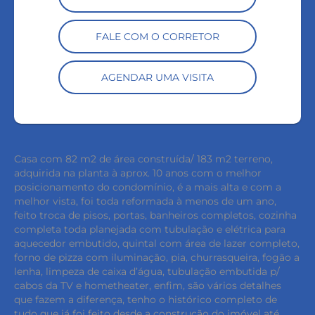
FALE COM O CORRETOR
AGENDAR UMA VISITA
Casa com 82 m2 de área construída/ 183 m2 terreno,
adquirida na planta à aprox. 10 anos com o melhor
posicionamento do condomínio, é a mais alta e com a
melhor vista, foi toda reformada à menos de um ano,
feito troca de pisos, portas, banheiros completos, cozinha
completa toda planejada com tubulação e elétrica para
aquecedor embutido, quintal com área de lazer completo,
forno de pizza com iluminação, pia, churrasqueira, fogão a
lenha, limpeza de caixa d’água, tubulação embutida p/
cabos da TV e hometheater, enfim, são vários detalhes
que fazem a diferença, tenho o histórico completo de
tudo que já foi feito desde a construção do imóvel até