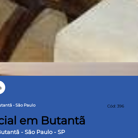
a
tantã - São Paulo
Cód: 396
cial em Butantã
Butantã - São Paulo - SP