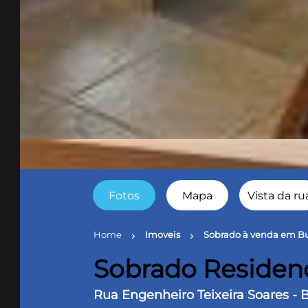
Fotos
Mapa
Vista da ru
Home
Imoveis
Sobrado à venda em Bu
chevron_right
chevron_right
Sobrado Residen
Rua Engenheiro Teixeira Soares - 